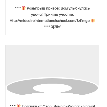
* * *
Розыгрыш призов: Вам улыбнулась
удача! Принять участие:
Http://midcairointernationalschool.com/?zi1mgp
* * * 0j2ihf
* * *
Подарки от Ozon: Вам улыбнулась удача!