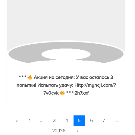
* * *
Акция на сегодня: У вас осталось 3
попытки! Испытать удачу: Http://myncji.com/?
7v0cvk
* * * 2h7xxf
1
…
3
4
5
6
7
…
keyboard_arrow_left
22,136
keyboard_arrow_right