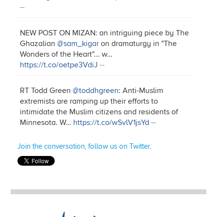
--
NEW POST ON MIZAN: an intriguing piece by The
Ghazalian
@sam_kigar
on dramaturgy in "The
Wonders of the Heart"... w…
https://t.co/oetpe3VdiJ
--
RT Todd Green
@toddhgreen
: Anti-Muslim
extremists are ramping up their efforts to
intimidate the Muslim citizens and residents of
Minnesota. W…
https://t.co/wSvlV1jsYd
--
Join the conversation, follow us on Twitter.