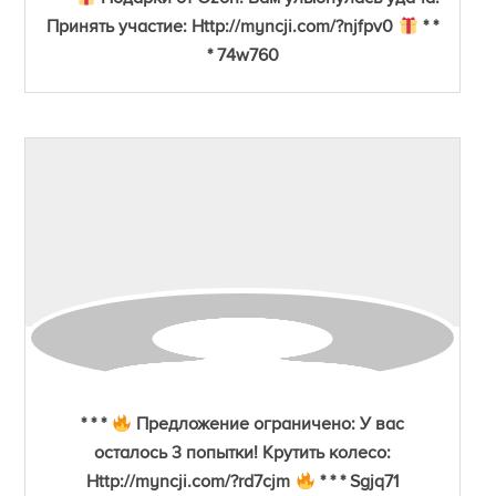
Принять участие: Http://myncji.com/?njfpv0
* *
* 74w760
* * *
Предложение ограничено: У вас
осталось 3 попытки! Крутить колесо:
Http://myncji.com/?rd7cjm
* * * Sgjq71